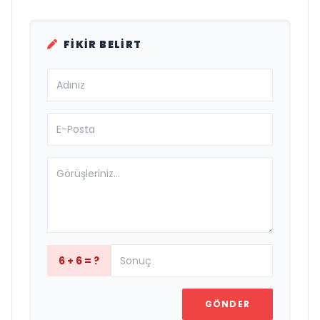
FIKIR BELIRT
6 + 6 = ?
GÖNDER