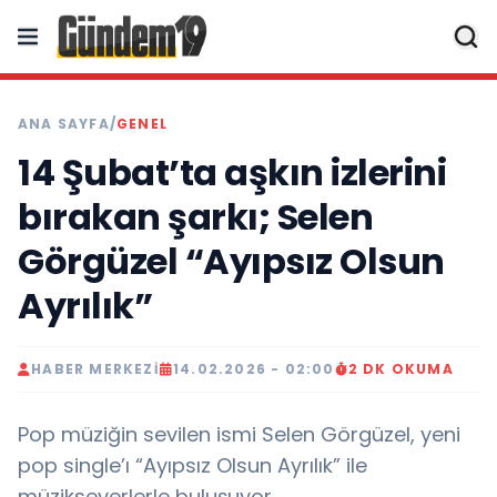
ANA SAYFA
/
GENEL
14 Şubat’ta aşkın izlerini
bırakan şarkı; Selen
Görgüzel “Ayıpsız Olsun
Ayrılık”
HABER MERKEZI
14.02.2026 - 02:00
2 DK OKUMA
Pop müziğin sevilen ismi Selen Görgüzel, yeni
pop single’ı “Ayıpsız Olsun Ayrılık” ile
müzikseverlerle buluşuyor.