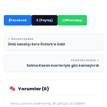
Facebook
X (Paylaş)
WhatsApp
ÖNCEKI HABER
Ünlü sanatçı Esra Öztürk’e ödül
SONRAKI HABER
Selma Kavas eserleriyle göz kamaştırdı
Yorumlar (0)
Henüz yorum yazılmamış. İlk görüşü siz bildirin!