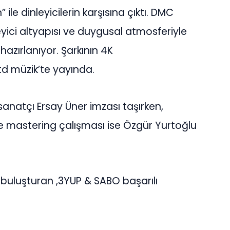
” ile dinleyicilerin karşısına çıktı. DMC
eyici altyapısı ve duygusal atmosferiyle
zırlanıyor. Şarkının 4K
td müzik’te yayında.
 sanatçı Ersay Üner imzası taşırken,
ve mastering çalışması ise Özgür Yurtoğlu
 buluşturan ,3YUP & SABO başarılı