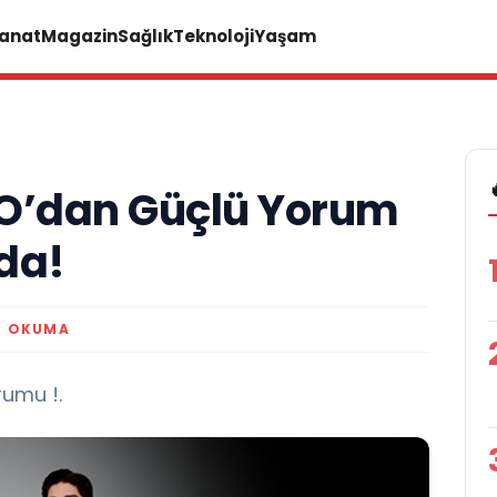
Sanat
Magazin
Sağlık
Teknoloji
Yaşam
O’dan Güçlü Yorum
da!
K OKUMA
umu !.