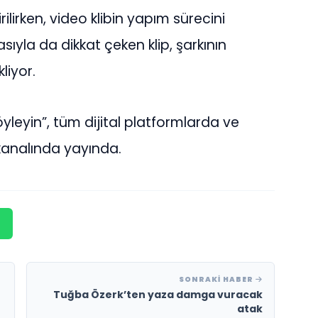
rilirken, video klibin yapım sürecini
ıyla da dikkat çeken klip, şarkının
liyor.
leyin”, tüm dijital platformlarda ve
kanalında yayında.
SONRAKI HABER
Tuğba Özerk’ten yaza damga vuracak
atak