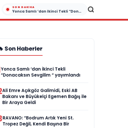
SON DAKIKA
Yonca Samlı ‘dan İkinci Tekli “Donacaksın Sevgilim “ yayımlandı
🔥 Son Haberler
1
Yonca Samlı ‘dan İkinci Tekli
“Donacaksın Sevgilim “ yayımlandı
2
Ali Emre Açıkgöz Galimidi, Eski AB
Bakanı ve Büyükelçi Egemen Bağış ile
Bir Araya Geldi
3
RAVANO: “Bodrum Artık Yeni St.
Tropez Değil, Kendi Başına Bir