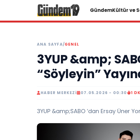
Gündem
Kültür ve 
ANA SAYFA
/
GENEL
3YUP &amp; SAB
“Söyleyin” Yayın
HABER MERKEZI
07.05.2026 - 00:30
1 D
3YUP &amp;SABO ‘dan Ersay Üner Yor