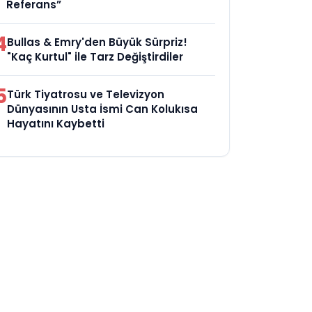
Referans”
4
Bullas & Emry'den Büyük Sürpriz!
"Kaç Kurtul" ile Tarz Değiştirdiler
5
Türk Tiyatrosu ve Televizyon
Dünyasının Usta İsmi Can Kolukısa
Hayatını Kaybetti