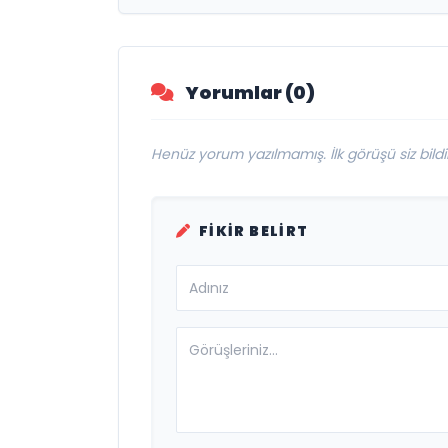
Yorumlar (0)
Henüz yorum yazılmamış. İlk görüşü siz bildir
FIKIR BELIRT