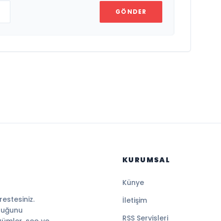
GÖNDER
KURUMSAL
Künye
estesiniz.
İletişim
duğunu
RSS Servisleri
özümler, seo ve