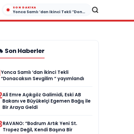
SON DAKIKA
Yonca Samlı ‘dan İkinci Tekli “Donacaksın Sevgilim “ yayımlandı
🔥 Son Haberler
1
Yonca Samlı ‘dan İkinci Tekli
“Donacaksın Sevgilim “ yayımlandı
2
Ali Emre Açıkgöz Galimidi, Eski AB
Bakanı ve Büyükelçi Egemen Bağış ile
Bir Araya Geldi
3
RAVANO: “Bodrum Artık Yeni St.
Tropez Değil, Kendi Başına Bir