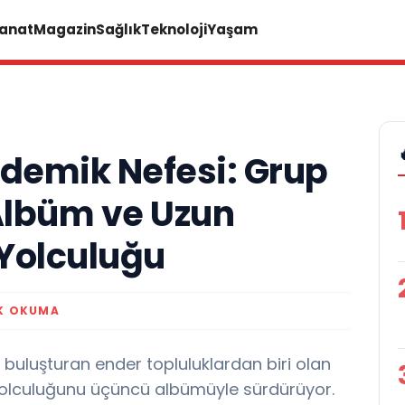
Sanat
Magazin
Sağlık
Teknoloji
Yaşam
demik Nefesi: Grup
Albüm ve Uzun
 Yolculuğu
K OKUMA
e buluşturan ender topluluklardan biri olan
yolculuğunu üçüncü albümüyle sürdürüyor.