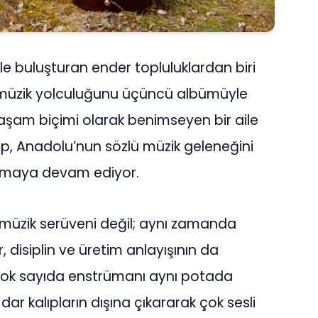
nle buluşturan ender topluluklardan biri
 müzik yolculuğunu üçüncü albümüyle
yaşam biçimi olarak benimseyen bir aile
up, Anadolu’nun sözlü müzik geleneğini
ımaya devam ediyor.
r müzik serüveni değil; aynı zamanda
, disiplin ve üretim anlayışının da
 çok sayıda enstrümanı aynı potada
ar kalıpların dışına çıkararak çok sesli