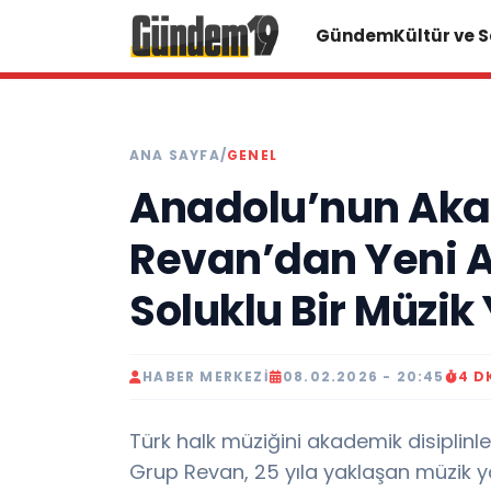
Gündem
Kültür ve 
ANA SAYFA
/
GENEL
Anadolu’nun Aka
Revan’dan Yeni 
Soluklu Bir Müzik
HABER MERKEZI
08.02.2026 - 20:45
4 D
Türk halk müziğini akademik disiplinl
Grup Revan, 25 yıla yaklaşan müzik 