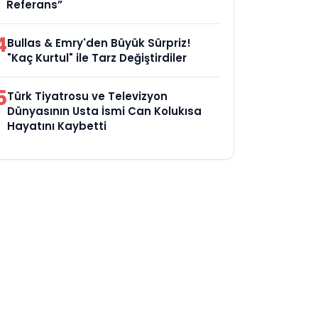
Referans”
4
Bullas & Emry'den Büyük Sürpriz!
"Kaç Kurtul" ile Tarz Değiştirdiler
5
Türk Tiyatrosu ve Televizyon
Dünyasının Usta İsmi Can Kolukısa
Hayatını Kaybetti