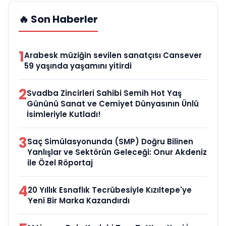
🔥 Son Haberler
1
Arabesk müziğin sevilen sanatçısı Cansever
59 yaşında yaşamını yitirdi
2
Svadba Zincirleri Sahibi Semih Hot Yaş
Gününü Sanat ve Cemiyet Dünyasının Ünlü
İsimleriyle Kutladı!
3
Saç Simülasyonunda (SMP) Doğru Bilinen
Yanlışlar ve Sektörün Geleceği: Onur Akdeniz
ile Özel Röportaj
4
20 Yıllık Esnaflık Tecrübesiyle Kızıltepe'ye
Yeni Bir Marka Kazandırdı