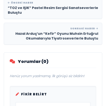
ÖNCEKI HABER
“TOZ ve IŞIK” Pastel Resim Sergisi Sanatseverlerle
Buluştu
SONRAKI HABER
Hazal Arduç’un “Kefir” Oyunu Muhsin Ertuğrul
Okumalarıyla Tiyatroseverlerle Buluştu
Yorumlar (0)
Henüz yorum yazılmamış. İlk görüşü siz bildirin!
FIKIR BELIRT