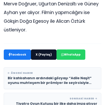
Merve Doğruer, Uğurtan Denizaltı ve Güney
Ayhan yer alıyor. Filmin yapımcılığını ise
Gökşin Doğa Egesoy ile Alican Öztürk
üstleniyor.
Facebook
X (Paylaş)
WhatsApp
ÖNCEKI HABER
Bir kahkahanın ardındaki gözyaşı “Adile Naşit”
oyunu muhteşem bir prömiyer ile seyircisiyle
buluştu…
SONRAKI HABER
Tiyatro Oyun Kutusu bir ilke daha imza atıyor