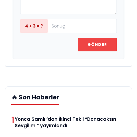
4 + 3 = ?
GÖNDER
🔥 Son Haberler
1
Yonca Samlı ‘dan İkinci Tekli “Donacaksın
Sevgilim “ yayımlandı