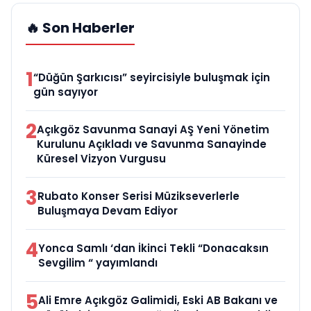
🔥 Son Haberler
1
“Düğün Şarkıcısı” seyircisiyle buluşmak için
gün sayıyor
2
Açıkgöz Savunma Sanayi AŞ Yeni Yönetim
Kurulunu Açıkladı ve Savunma Sanayinde
Küresel Vizyon Vurgusu
3
Rubato Konser Serisi Müzikseverlerle
Buluşmaya Devam Ediyor
4
Yonca Samlı ‘dan İkinci Tekli “Donacaksın
Sevgilim “ yayımlandı
5
Ali Emre Açıkgöz Galimidi, Eski AB Bakanı ve