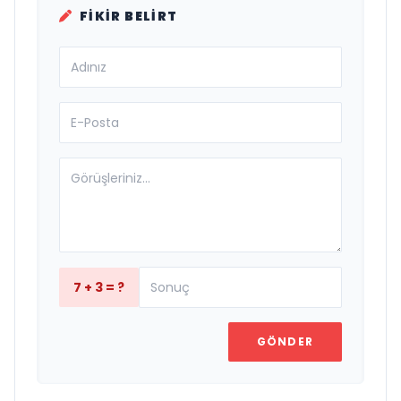
FIKIR BELIRT
7 + 3 = ?
GÖNDER