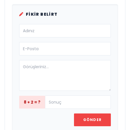
FIKIR BELIRT
8 + 2 = ?
GÖNDER