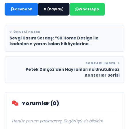
Facebook
X (Paylaş)
WhatsApp
ÖNCEKI HABER
Sevgi Kasım Serdaş: “SK Home Design ile
kadınların yarım kalan hikâyelerine
dokunuyorum”
SONRAKI HABER
Petek Dinçöz’den Hayranlarına Unutulmaz
Konserler Serisi
Yorumlar (0)
Henüz yorum yazılmamış. İlk görüşü siz bildirin!