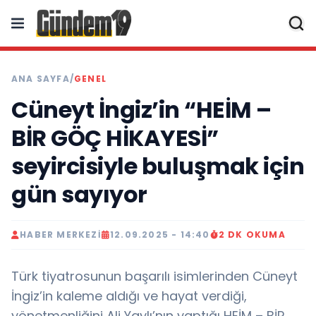
ANA SAYFA
/
GENEL
Cüneyt İngiz’in “HEİM –
BİR GÖÇ HİKAYESİ”
seyircisiyle buluşmak için
gün sayıyor
HABER MERKEZI
12.09.2025 - 14:40
2 DK OKUMA
Türk tiyatrosunun başarılı isimlerinden Cüneyt
İngiz’in kaleme aldığı ve hayat verdiği,
yönetmenliğini Ali Yaylı’nın yaptığı HEİM – BİR