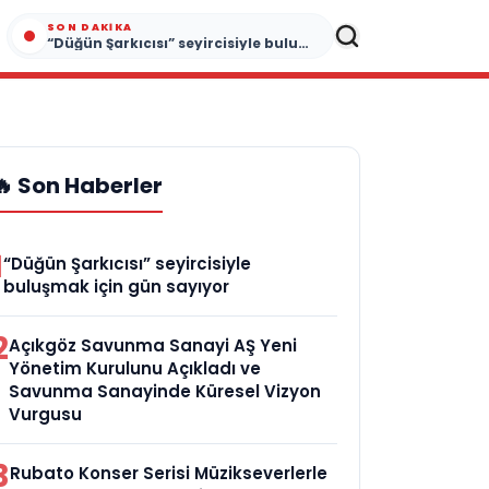
SON DAKIKA
“Düğün Şarkıcısı” seyircisiyle buluşmak için gün sayıyor
🔥 Son Haberler
1
“Düğün Şarkıcısı” seyircisiyle
buluşmak için gün sayıyor
2
Açıkgöz Savunma Sanayi AŞ Yeni
Yönetim Kurulunu Açıkladı ve
Savunma Sanayinde Küresel Vizyon
Vurgusu
3
Rubato Konser Serisi Müzikseverlerle