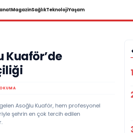
Sanat
Magazin
Sağlık
Teknoloji
Yaşam
u Kuaför’de
iliği
 OKUMA
e gelen Asoğlu Kuaför, hem profesyonel
le şehrin en çok tercih edilen
.