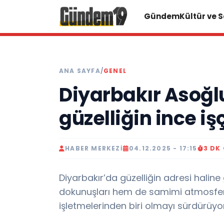
Gündem
Kültür ve 
ANA SAYFA
/
GENEL
Diyarbakır Asoğl
güzelliğin ince işç
HABER MERKEZI
04.12.2025 - 17:15
3 DK
Diyarbakır’da güzelliğin adresi halin
dokunuşları hem de samimi atmosferiy
işletmelerinden biri olmayı sürdürüyor