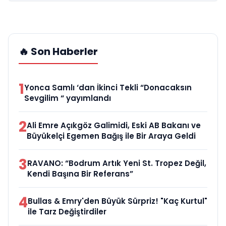
🔥 Son Haberler
1
Yonca Samlı ‘dan İkinci Tekli “Donacaksın
Sevgilim “ yayımlandı
2
Ali Emre Açıkgöz Galimidi, Eski AB Bakanı ve
Büyükelçi Egemen Bağış ile Bir Araya Geldi
3
RAVANO: “Bodrum Artık Yeni St. Tropez Değil,
Kendi Başına Bir Referans”
4
Bullas & Emry'den Büyük Sürpriz! "Kaç Kurtul"
ile Tarz Değiştirdiler