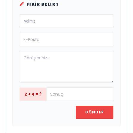
FIKIR BELIRT
2 + 4 = ?
GÖNDER