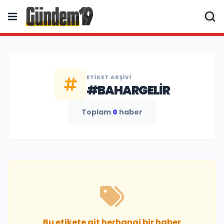
ETIKET ARŞIVI
#BAHARGELIR
Toplam
0
haber
Bu etikete ait herhangi bir haber