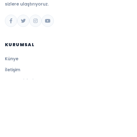
sizlere ulaştırıyoruz.
KURUMSAL
Künye
İletişim
RSS Servisleri
YASAL
Gizlilik Politikası
Kullanım Şartları