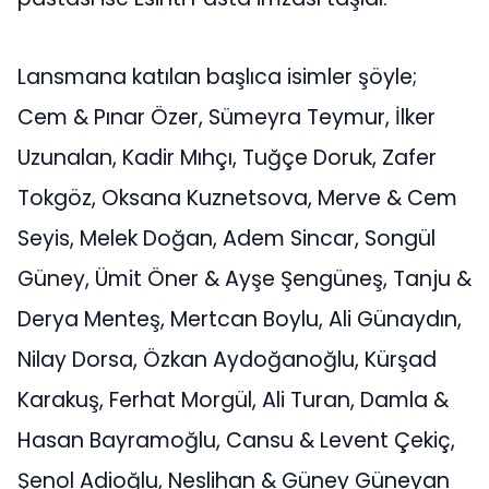
Lansmana katılan başlıca isimler şöyle;
Cem & Pınar Özer, Sümeyra Teymur, İlker
Uzunalan, Kadir Mıhçı, Tuğçe Doruk, Zafer
Tokgöz, Oksana Kuznetsova, Merve & Cem
Seyis, Melek Doğan, Adem Sincar, Songül
Güney, Ümit Öner & Ayşe Şengüneş, Tanju &
Derya Menteş, Mertcan Boylu, Ali Günaydın,
Nilay Dorsa, Özkan Aydoğanoğlu, Kürşad
Karakuş, Ferhat Morgül, Ali Turan, Damla &
Hasan Bayramoğlu, Cansu & Levent Çekiç,
Şenol Adioğlu, Neslihan & Güney Güneyan