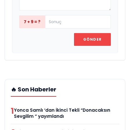
7 + 9 = ?
GÖNDER
🔥 Son Haberler
1
Yonca Samlı ‘dan İkinci Tekli “Donacaksın
Sevgilim “ yayımlandı