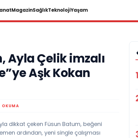
Sanat
Magazin
Sağlık
Teknoloji
Yaşam
 Ayla Çelik imzalı
e”ye Aşk Kokan
K OKUMA
la dikkat çeken Füsun Batum, beğeni
 hemen ardından, yeni single çalışması