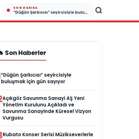
SON DAKIKA
“Düğün Şarkıcısı” seyircisiyle buluşmak için gün sayıyor
🔥 Son Haberler
1
“Düğün Şarkıcısı” seyircisiyle
buluşmak için gün sayıyor
2
Açıkgöz Savunma Sanayi AŞ Yeni
Yönetim Kurulunu Açıkladı ve
Savunma Sanayinde Küresel Vizyon
Vurgusu
3
Rubato Konser Serisi Müzikseverlerle