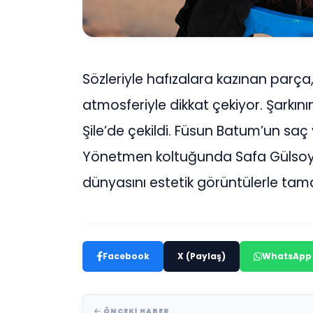
Sözleriyle hafızalara kazınan parç
atmosferiyle dikkat çekiyor. Şarkını
Şile’de çekildi. Füsun Batum’un saç
Yönetmen koltuğunda Safa Gülsoy’u
dünyasını estetik görüntülerle tam
Facebook
X (Paylaş)
WhatsApp
ÖNCEKI HABER