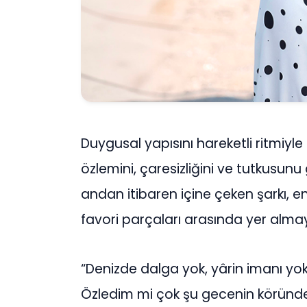
Duygusal yapısını hareketli ritmiyle
özlemini, çaresizliğini ve tutkusunu g
andan itibaren içine çeken şarkı, en
favori parçaları arasında yer almay
“Denizde dalga yok, yârin imanı yo
Özledim mi çok şu gecenin köründ