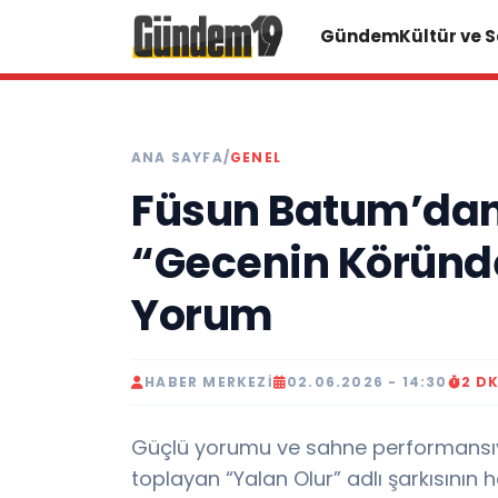
Gündem
Kültür ve 
ANA SAYFA
/
GENEL
Füsun Batum’dan,
“Gecenin Köründ
Yorum
HABER MERKEZI
02.06.2026 - 14:30
2 D
Güçlü yorumu ve sahne performansıy
toplayan “Yalan Olur” adlı şarkısının