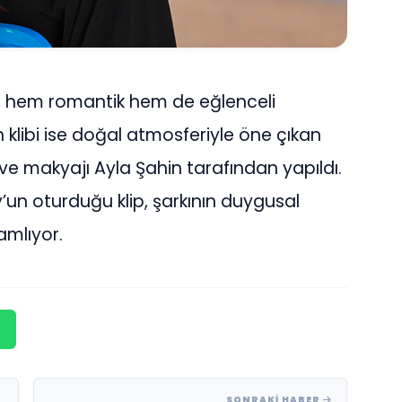
a, hem romantik hem de eğlenceli
n klibi ise doğal atmosferiyle öne çıkan
 ve makyajı Ayla Şahin tarafından yapıldı.
n oturduğu klip, şarkının duygusal
amlıyor.
SONRAKI HABER