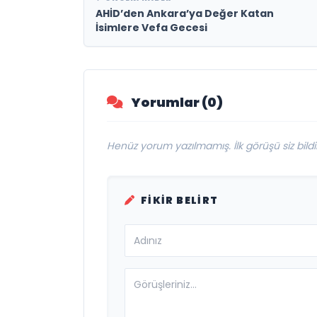
AHİD’den Ankara’ya Değer Katan
İsimlere Vefa Gecesi
Yorumlar (0)
Henüz yorum yazılmamış. İlk görüşü siz bildir
FIKIR BELIRT