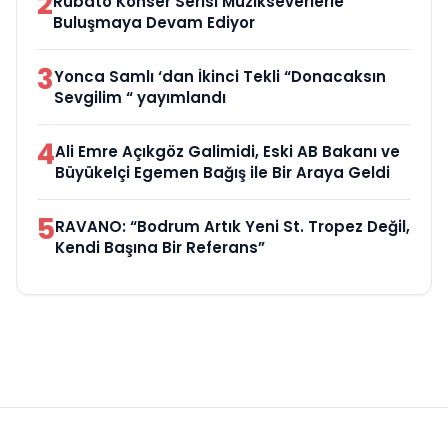
2
Rubato Konser Serisi Müzikseverlerle
Buluşmaya Devam Ediyor
3
Yonca Samlı ‘dan İkinci Tekli “Donacaksın
Sevgilim “ yayımlandı
4
Ali Emre Açıkgöz Galimidi, Eski AB Bakanı ve
Büyükelçi Egemen Bağış ile Bir Araya Geldi
5
RAVANO: “Bodrum Artık Yeni St. Tropez Değil,
Kendi Başına Bir Referans”