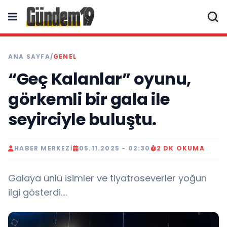
ANA SAYFA
/
GENEL
“Geç Kalanlar” oyunu,
görkemli bir gala ile
seyirciyle buluştu.
HABER MERKEZI
05.11.2025 - 02:30
2 DK OKUMA
Galaya ünlü isimler ve tiyatroseverler yoğun
ilgi gösterdi....