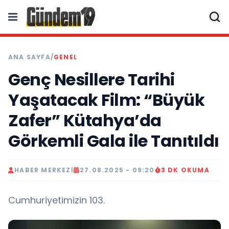
ANA SAYFA
/
GENEL
Genç Nesillere Tarihi
Yaşatacak Film: “Büyük
Zafer” Kütahya’da
Görkemli Gala ile Tanıtıldı
HABER MERKEZI
27.08.2025 - 09:20
3 DK OKUMA
Cumhuriyetimizin 103.