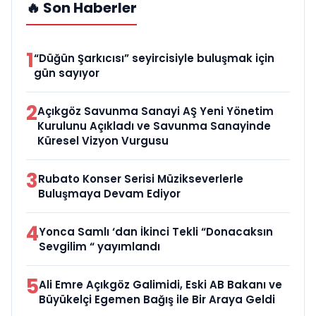
🔥 Son Haberler
1
“Düğün Şarkıcısı” seyircisiyle buluşmak için
gün sayıyor
2
Açıkgöz Savunma Sanayi AŞ Yeni Yönetim
Kurulunu Açıkladı ve Savunma Sanayinde
Küresel Vizyon Vurgusu
3
Rubato Konser Serisi Müzikseverlerle
Buluşmaya Devam Ediyor
4
Yonca Samlı ‘dan İkinci Tekli “Donacaksın
Sevgilim “ yayımlandı
5
Ali Emre Açıkgöz Galimidi, Eski AB Bakanı ve
Büyükelçi Egemen Bağış ile Bir Araya Geldi