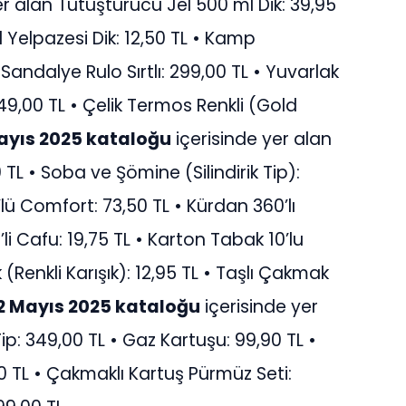
er alan Tutuşturucu Jel 500 ml Dik: 39,95
 Yelpazesi Dik: 12,50 TL • Kamp
 Sandalye Rulo Sırtlı: 299,00 TL • Yuvarlak
9,00 TL • Çelik Termos Renkli (Gold
yıs 2025 kataloğu
içerisinde yer alan
TL • Soba ve Şömine (Silindirik Tip):
lü Comfort: 73,50 TL • Kürdan 360’lı
i Cafu: 19,75 TL • Karton Tabak 10’lu
Renkli Karışık): 12,95 TL • Taşlı Çakmak
 Mayıs 2025 kataloğu
içerisinde yer
p: 349,00 TL • Gaz Kartuşu: 99,90 TL •
 TL • Çakmaklı Kartuş Pürmüz Seti: