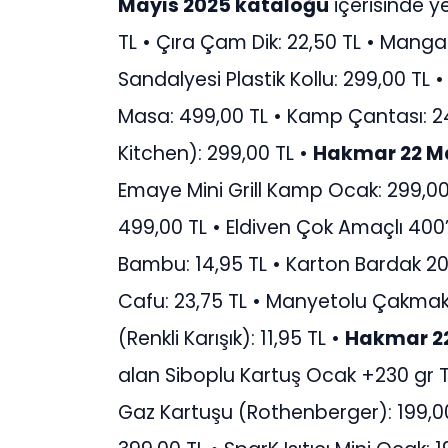
Mayıs 2025 kataloğu
içerisinde y
TL • Çıra Çam Dik: 22,50 TL • Mangal
Sandalyesi Plastik Kollu: 299,00 TL •
Masa: 499,00 TL • Kamp Çantası: 24
Kitchen): 299,00 TL •
Hakmar 22 Ma
Emaye Mini Grill Kamp Ocak: 299,00 
499,00 TL • Eldiven Çok Amaçlı 400’
Bambu: 14,95 TL • Karton Bardak 20’l
Cafu: 23,75 TL • Manyetolu Çakmak (
(Renkli Karışık): 11,95 TL •
Hakmar 22
alan Siboplu Kartuş Ocak +230 gr Ti
Gaz Kartuşu (Rothenberger): 199,00