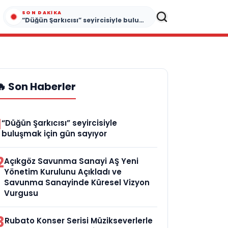
SON DAKIKA
“Düğün Şarkıcısı” seyircisiyle buluşmak için gün sayıyor
🔥 Son Haberler
1
“Düğün Şarkıcısı” seyircisiyle
buluşmak için gün sayıyor
2
Açıkgöz Savunma Sanayi AŞ Yeni
Yönetim Kurulunu Açıkladı ve
Savunma Sanayinde Küresel Vizyon
Vurgusu
3
Rubato Konser Serisi Müzikseverlerle