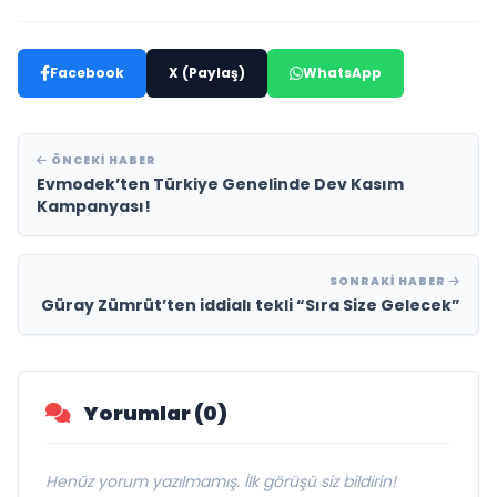
Facebook
X (Paylaş)
WhatsApp
ÖNCEKI HABER
Evmodek’ten Türkiye Genelinde Dev Kasım
Kampanyası!
SONRAKI HABER
Güray Zümrüt’ten iddialı tekli “Sıra Size Gelecek”
Yorumlar (0)
Henüz yorum yazılmamış. İlk görüşü siz bildirin!