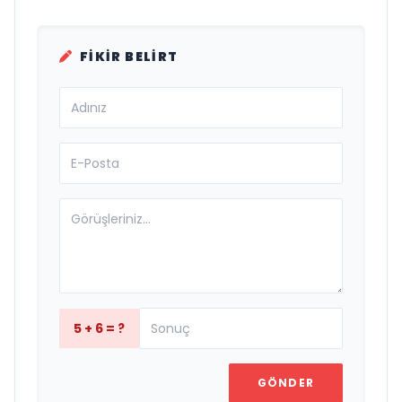
FIKIR BELIRT
5 + 6 = ?
GÖNDER