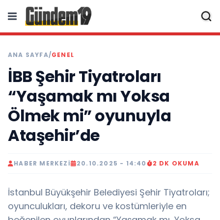
ANA SAYFA
/
GENEL
İBB Şehir Tiyatroları
“Yaşamak mı Yoksa
Ölmek mi” oyunuyla
Ataşehir’de
HABER MERKEZI
20.10.2025 - 14:40
2 DK OKUMA
İstanbul Büyükşehir Belediyesi Şehir Tiyatroları;
oyunculukları, dekoru ve kostümleriyle en
beğenilen oyunlarından “Yaşamak mı, Yoksa