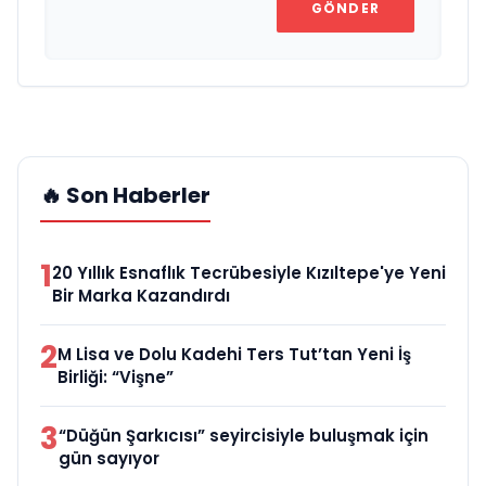
GÖNDER
🔥 Son Haberler
1
20 Yıllık Esnaflık Tecrübesiyle Kızıltepe'ye Yeni
Bir Marka Kazandırdı
2
M Lisa ve Dolu Kadehi Ters Tut’tan Yeni İş
Birliği: “Vişne”
3
“Düğün Şarkıcısı” seyircisiyle buluşmak için
gün sayıyor