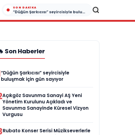
SON DAKIKA
“Düğün Şarkıcısı” seyircisiyle buluşmak için gün sayıyor
🔥 Son Haberler
1
“Düğün Şarkıcısı” seyircisiyle
buluşmak için gün sayıyor
2
Açıkgöz Savunma Sanayi AŞ Yeni
Yönetim Kurulunu Açıkladı ve
Savunma Sanayinde Küresel Vizyon
Vurgusu
3
Rubato Konser Serisi Müzikseverlerle