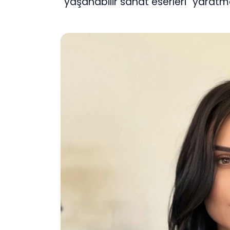
“yaşanabilir sanat eserleri” yaratm