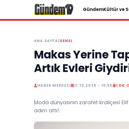
Gündem
Kültür ve 
ANA SAYFA
/
GENEL
Makas Yerine Tap
Artık Evleri Giydi
HABER MERKEZI
11.10.2025 - 19:55
1 DK
Moda dünyasının zarafet kraliçesi Eli
adım attı!.