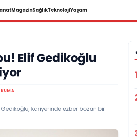
Sanat
Magazin
Sağlık
Teknoloji
Yaşam
u! Elif Gedikoğlu
riyor
 OKUMA
f Gedikoğlu, kariyerinde ezber bozan bir