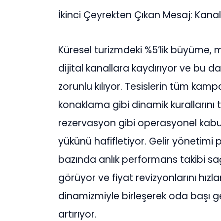
İ
kinci
Ç
eyrekten
Çı
kan Mesaj: Kanal 
K
ü
resel turizmdeki %5’lik b
ü
y
ü
me, m
dijital kanallara kayd
ı
r
ı
yor ve bu da
zorunlu k
ı
l
ı
yor. Tesislerin t
ü
m kampa
konaklama gibi dinamik kurallar
ı
n
ı
rezervasyon gibi operasyonel kabu
y
ü
k
ü
n
ü
hafifletiyor. Gelir y
ö
netimi 
baz
ı
nda anl
ı
k performans takibi sa
g
ö
r
ü
yor ve fiyat revizyonlar
ı
n
ı
h
ı
zl
dinamizmiyle birle
ş
erek oda ba
şı
g
art
ı
r
ı
yor.