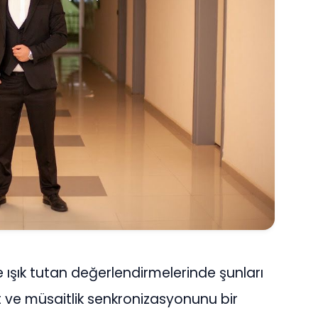
e
ışı
k tutan de
ğ
erlendirmelerinde
ş
unlar
ı
at ve m
ü
saitlik senkronizasyonunu bir