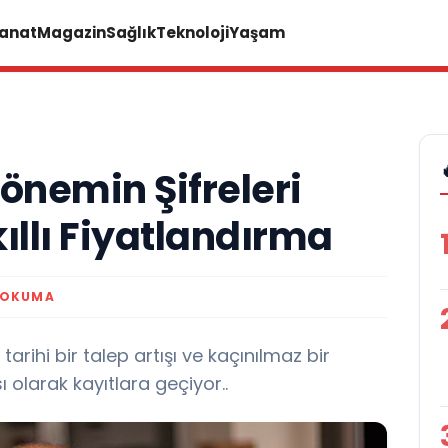
Sanat
Magazin
Sağlık
Teknoloji
Yaşam
Dönemin Şifreleri
llı Fiyatlandırma
 OKUMA
arihi bir talep artışı ve kaçınılmaz bir
 olarak kayıtlara geçiyor..