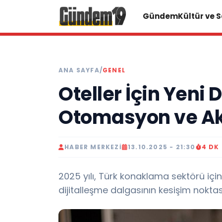
Gündem
Kültür ve 
ANA SAYFA
/
GENEL
Oteller İçin Yeni 
Otomasyon ve Akı
HABER MERKEZI
13.10.2025 - 21:30
4 DK
2025 yılı, Türk konaklama sektörü için t
dijitalleşme dalgasının kesişim noktası