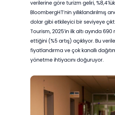
verilerine g
ö
re turizm geliri, %8,4’l
ü
k
BloombergHT
’
nin y
ı
ll
ı
kland
ı
r
ı
lm
ış
ana
dolar gibi etkileyici bir seviyeye
çı
kt
Tourism, 2025’in ilk alt
ı
ay
ı
nda 690 m
etti
ğ
ini (%5 art
ış
) a
çı
kl
ı
yor. Bu veril
fiyatland
ı
rma ve
ç
ok kanall
ı
da
ğı
t
ı
m
y
ö
netme ihtiyac
ı
n
ı
do
ğ
uruyor.