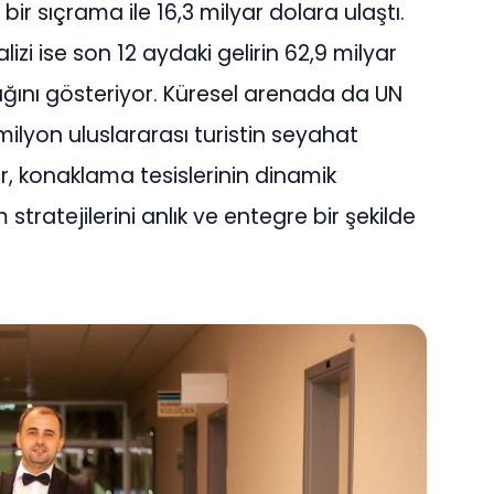
 bir s
ıç
rama ile 16,3 milyar dolara ula
ş
t
ı
.
lizi ise son 12 aydaki gelirin 62,9 milyar
ığı
n
ı
g
ö
steriyor. K
ü
resel arenada da UN
ilyon uluslararas
ı
turistin seyahat
er, konaklama tesislerinin dinamik
 stratejilerini anl
ı
k ve entegre bir
ş
ekilde