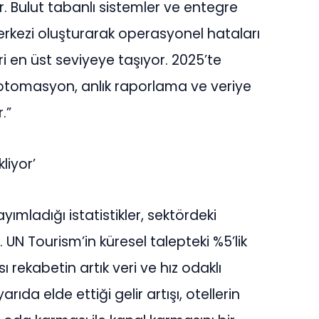
r. Bulut tabanl
ı
sistemler ve entegre
rkezi olu
ş
turarak operasyonel hatalar
ı
ri en
ü
st seviyeye ta
şı
yor. 2025’te
 otomasyon, anl
ı
k raporlama ve veriye
.”
kliyor
’
ay
ı
mlad
ığı
istatistikler, sekt
ö
rdeki
r. UN Tourism’in k
ü
resel talepteki %5’lik
s
ı
rekabetin art
ı
k veri ve h
ı
z odakl
ı
 yar
ı
da elde etti
ğ
i gelir art
ışı
, otellerin