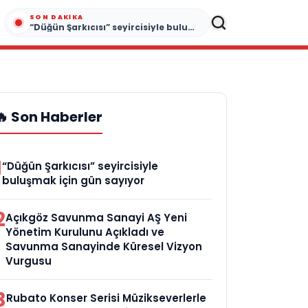
SON DAKIKA
“Düğün Şarkıcısı” seyircisiyle buluşmak için gün sayıyor
🔥 Son Haberler
1
“Düğün Şarkıcısı” seyircisiyle
buluşmak için gün sayıyor
2
Açıkgöz Savunma Sanayi AŞ Yeni
Yönetim Kurulunu Açıkladı ve
Savunma Sanayinde Küresel Vizyon
Vurgusu
3
Rubato Konser Serisi Müzikseverlerle