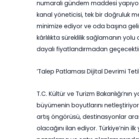
numaral
ı
g
ü
ndem maddesi yap
ı
yo
kanal y
ö
neticisi, tek bir do
ğ
ruluk me
minimize ediyor ve oda ba
şı
na geli
k
â
rl
ı
l
ı
kta s
ü
reklilik sa
ğ
laman
ı
n yolu
dayal
ı
fiyatland
ı
rmadan ge
ç
ecektir
‘
Talep Patlamas
ı
Dijital Devrimi Teti
T.C. K
ü
lt
ü
r ve Turizm Bakanl
ığı’
n
ı
n y
b
ü
y
ü
menin boyutlar
ı
n
ı
netle
ş
tiriyo
art
ış ö
ng
ö
r
ü
s
ü
, destinasyonlar ara
olaca
ğı
n
ı
ilan ediyor. T
ü
rkiye
’
nin ilk