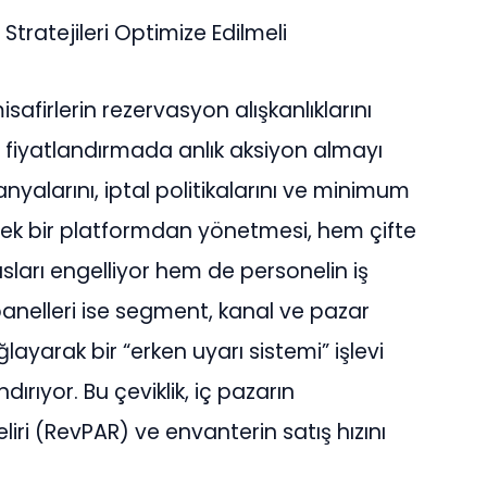
Stratejileri Optimize Edilmeli
isafirlerin rezervasyon al
ış
kanl
ı
klar
ı
n
ı
 fiyatland
ı
rmada anl
ı
k aksiyon almay
ı
nyalar
ı
n
ı
, iptal politikalar
ı
n
ı
ve minimum
tek bir platformdan y
ö
netmesi, hem
ç
ifte
slar
ı
engelliyor hem de personelin i
ş
panelleri ise segment, kanal ve pazar
ğ
layarak bir “erken uyar
ı
sistemi” i
ş
levi
and
ı
r
ı
yor. Bu
ç
eviklik, i
ç
pazar
ı
n
eliri (RevPAR) ve envanterin sat
ış
h
ı
z
ı
n
ı