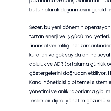
pazarlama ve sat
ış
planlamas
ı
nda
b
ü
t
ü
n olarak d
üşü
nmesini gerektiri
Sezer, bu yeni d
ö
nemin operasyonel 
“Artan enerji ve i
ş
g
ü
c
ü
maliyetleri,
finansal verimlili
ğ
i her zamankinde
kurallar
ı
ve
ç
ok say
ı
da online seyah
doluluk ve ADR (ortalama g
ü
nl
ü
k o
g
ö
stergelerini do
ğ
rudan etkiliyor.
Kanal Y
ö
neticisi gibi temel sistemleri
y
ö
netimi ve anl
ı
k raporlama gibi 
teslim bir dijital y
ö
netim
çö
z
ü
m
ü
s