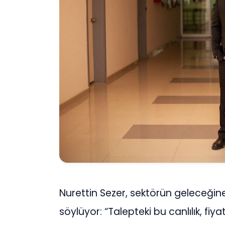
Nurettin Sezer, sekt
ö
r
ü
n gelece
ğ
in
s
ö
yl
ü
yor: “Talepteki bu canl
ı
l
ı
k, fiy