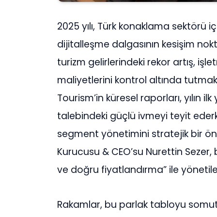
2025 y
ı
l
ı
, T
ü
rk konaklama sekt
ö
r
ü
i
ç
dijitalle
ş
me dalgas
ı
n
ı
n kesi
ş
im nok
turizm gelirlerindeki rekor art
ış
, i
ş
le
maliyetlerini kontrol alt
ı
nda tutmak 
Tourism
’
in k
ü
resel raporlar
ı
, y
ı
l
ı
n ilk
talebindeki g
üç
l
ü
ivmeyi teyit ederk
segment y
ö
netimini stratejik bir
ö
n
Kurucusu & CEO’su Nurettin Sezer, 
ve do
ğ
ru fiyatland
ı
rma” ile y
ö
netil
Rakamlar, bu parlak tabloyu somut