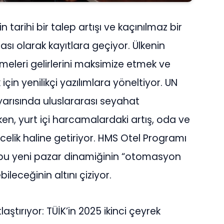
in tarihi bir talep art
ışı
ve ka
çı
n
ı
lmaz bir
tas
ı
olarak kay
ı
tlara ge
ç
iyor.
Ü
lkenin
tmeleri gelirlerini maksimize etmek ve
i
ç
in yenilik
ç
i yaz
ı
l
ı
mlara y
ö
neltiyor. UN
 yar
ı
s
ı
nda uluslararas
ı
seyahat
en, yurt i
ç
i harcamalardaki art
ış
, oda ve
celik haline getiriyor. HMS Otel Program
ı
bu yeni pazar dinami
ğ
inin “otomasyon
ebilece
ğ
inin alt
ı
n
ı ç
iziyor.
la
ş
t
ı
r
ı
yor: T
Üİ
K’in 2025 ikinci
ç
eyrek