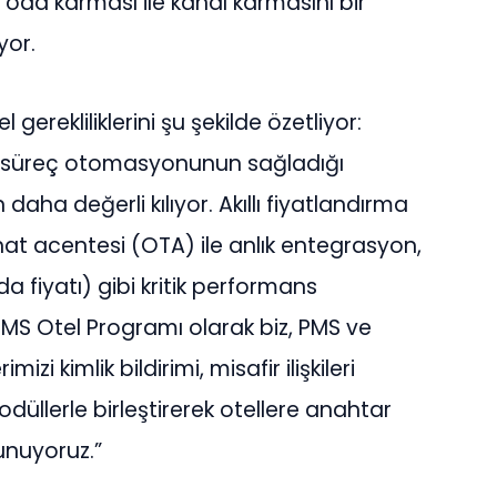
 oda karmas
ı
ile kanal karmas
ı
n
ı
bir
yor.
gerekliliklerini
ş
u
ş
ekilde
ö
zetliyor:
 s
ü
re
ç
otomasyonunun sa
ğ
lad
ığı
n daha de
ğ
erli k
ı
l
ı
yor. Ak
ı
ll
ı
fiyatland
ı
rma
at acentesi (OTA) ile anl
ı
k entegrasyon,
da fiyat
ı
) gibi kritik performans
 HMS Otel Program
ı
olarak biz, PMS ve
mizi kimlik bildirimi, misafir ili
ş
kileri
mod
ü
llerle birle
ş
tirerek otellere anahtar
unuyoruz.”