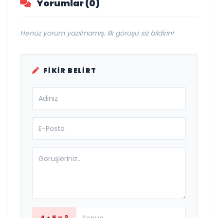
Yorumlar (0)
Henüz yorum yazılmamış. İlk görüşü siz bildirin!
FIKIR BELIRT
4 + 5 = ?