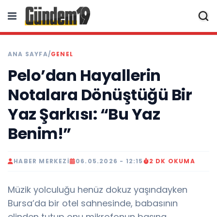
ANA SAYFA
/
GENEL
Pelo’dan Hayallerin
Notalara Dönüştüğü Bir
Yaz Şarkısı: “Bu Yaz
Benim!”
HABER MERKEZI
06.05.2026 - 12:15
2 DK OKUMA
Müzik yolculuğu henüz dokuz yaşındayken
Bursa’da bir otel sahnesinde, babasının
elinden tutup onu mikrofonun başına