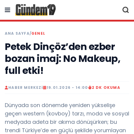
ANA SAYFA
/
GENEL
Petek Dinçöz’den ezber
bozan imaj: No Makeup,
full etki!
HABER MERKEZI
19.01.2026 - 14:00
2 DK OKUMA
Dünyada son dönemde yeniden yükselişe
geçen western (kovboy) tarzı, moda ve sosyal
medyada adeta bir akıma dönüşürken; bu
trendi Türkiye’de en güçlü şekilde yorumlayan