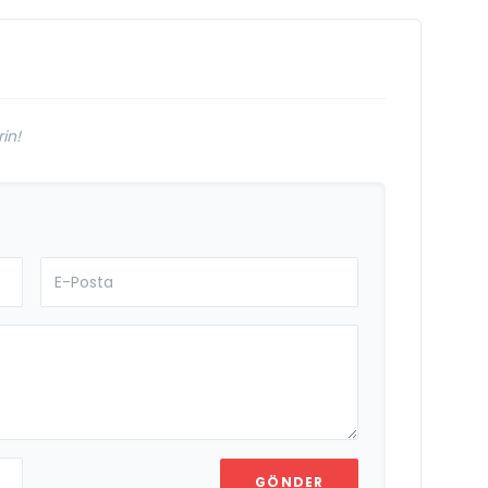
in!
GÖNDER