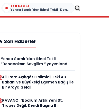
SON DAKIKA
Yonca Samlı ‘dan İkinci Tekli “Donacaksın Sevgilim “ yayımlandı
🔥 Son Haberler
1
Yonca Samlı ‘dan İkinci Tekli
“Donacaksın Sevgilim “ yayımlandı
2
Ali Emre Açıkgöz Galimidi, Eski AB
Bakanı ve Büyükelçi Egemen Bağış ile
Bir Araya Geldi
3
RAVANO: “Bodrum Artık Yeni St.
Tropez Değil, Kendi Başına Bir