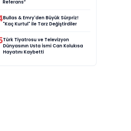
Referans”
4
Bullas & Emry'den Büyük Sürpriz!
"Kaç Kurtul" ile Tarz Değiştirdiler
5
Türk Tiyatrosu ve Televizyon
Dünyasının Usta İsmi Can Kolukısa
Hayatını Kaybetti