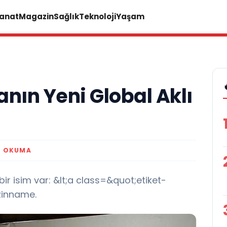
Sanat
Magazin
Sağlık
Teknoloji
Yaşam
nın Yeni Global Aklı
K OKUMA
 isim var: &lt;a class=&quot;etiket-
zinname.