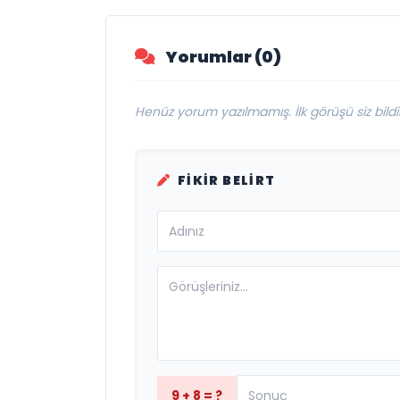
Yorumlar (0)
Henüz yorum yazılmamış. İlk görüşü siz bildir
FIKIR BELIRT
9 + 8 = ?