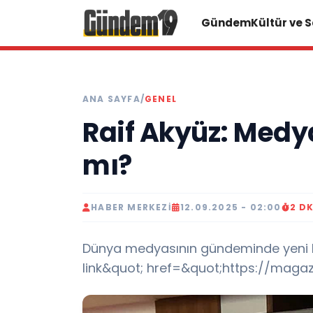
Gündem
Kültür ve 
ANA SAYFA
/
GENEL
Raif Akyüz: Medya
mı?
HABER MERKEZI
12.09.2025 - 02:00
2 D
Dünya medyasının gündeminde yeni bir
link&quot; href=&quot;https://maga