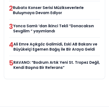
2
Rubato Konser Serisi Müzikseverlerle
Buluşmaya Devam Ediyor
3
Yonca Samlı ‘dan İkinci Tekli “Donacaksın
Sevgilim “ yayımlandı
4
Ali Emre Açıkgöz Galimidi, Eski AB Bakanı ve
Büyükelçi Egemen Bağış ile Bir Araya Geldi
5
RAVANO: “Bodrum Artık Yeni St. Tropez Değil,
Kendi Başına Bir Referans”