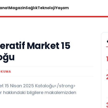
Sanat
Magazin
Sağlık
Teknoloji
Yaşam
ratif Market 15
oğu
OKUMA
et 15 Nisan 2025 Kataloğu</strong>
er hakkındaki bilgilere makalemizden