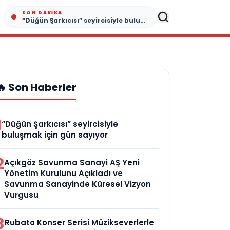
SON DAKIKA
“Düğün Şarkıcısı” seyircisiyle buluşmak için gün sayıyor
🔥 Son Haberler
1
“Düğün Şarkıcısı” seyircisiyle
buluşmak için gün sayıyor
2
Açıkgöz Savunma Sanayi AŞ Yeni
Yönetim Kurulunu Açıkladı ve
Savunma Sanayinde Küresel Vizyon
Vurgusu
3
Rubato Konser Serisi Müzikseverlerle