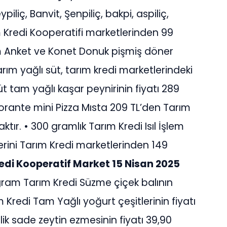
ypiliç, Banvit, Şenpiliç, bakpi, aspiliç,
ım Kredi Kooperatifi marketlerinden 99
ram Anket ve Konet Donuk pişmiş döner
re yarım yağlı süt, tarım kredi marketlerindeki
üt tam yağlı kaşar peynirinin fiyatı 289
storante mini Pizza Mısta 209 TL’den Tarım
tır. • 300 gramlık Tarım Kredi Isıl İşlem
ini Tarım Kredi marketlerinden 149
edi Kooperatif Market 15 Nisan 2025
gram Tarım Kredi Süzme çiçek balının
m Kredi Tam Yağlı yoğurt çeşitlerinin fiyatı
ik sade zeytin ezmesinin fiyatı 39,90