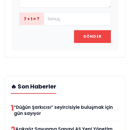
7 + 1 = ?
GÖNDER
🔥 Son Haberler
1
“Düğün Şarkıcısı” seyircisiyle buluşmak için
gün sayıyor
2
Açıkgöz Savunma Sanayi AŞ Yeni Yönetim