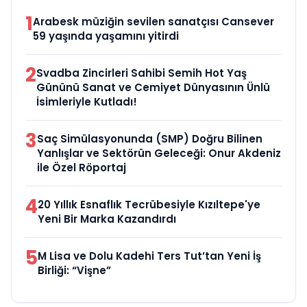
1
Arabesk müziğin sevilen sanatçısı Cansever
59 yaşında yaşamını yitirdi
2
Svadba Zincirleri Sahibi Semih Hot Yaş
Gününü Sanat ve Cemiyet Dünyasının Ünlü
İsimleriyle Kutladı!
3
Saç Simülasyonunda (SMP) Doğru Bilinen
Yanlışlar ve Sektörün Geleceği: Onur Akdeniz
ile Özel Röportaj
4
20 Yıllık Esnaflık Tecrübesiyle Kızıltepe'ye
Yeni Bir Marka Kazandırdı
5
M Lisa ve Dolu Kadehi Ters Tut’tan Yeni İş
Birliği: “Vişne”