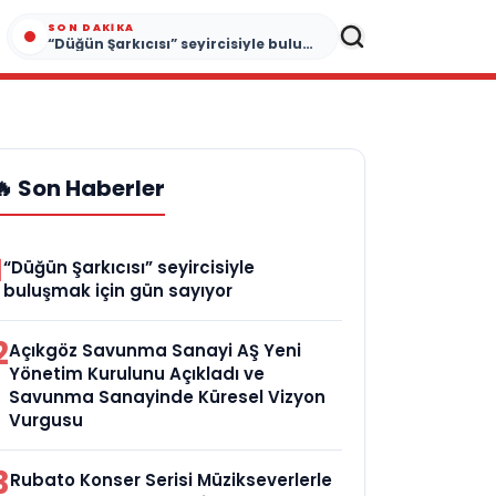
SON DAKIKA
“Düğün Şarkıcısı” seyircisiyle buluşmak için gün sayıyor
🔥 Son Haberler
1
“Düğün Şarkıcısı” seyircisiyle
buluşmak için gün sayıyor
2
Açıkgöz Savunma Sanayi AŞ Yeni
Yönetim Kurulunu Açıkladı ve
Savunma Sanayinde Küresel Vizyon
Vurgusu
3
Rubato Konser Serisi Müzikseverlerle