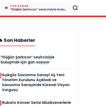
SON DAKIKA
“Düğün Şarkıcısı” seyircisiyle buluşmak için gün sayıyor
🔥 Son Haberler
1
“Düğün Şarkıcısı” seyircisiyle
buluşmak için gün sayıyor
2
Açıkgöz Savunma Sanayi AŞ Yeni
Yönetim Kurulunu Açıkladı ve
Savunma Sanayinde Küresel Vizyon
Vurgusu
3
Rubato Konser Serisi Müzikseverlerle