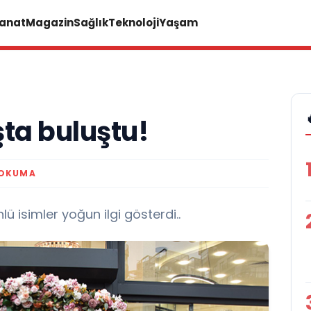
Sanat
Magazin
Sağlık
Teknoloji
Yaşam
şta buluştu!
 OKUMA
ü isimler yoğun ilgi gösterdi..