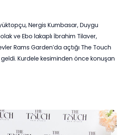
üyüktopçu, Nergis Kumbasar, Duygu
lak ve Ebo lakaplı İbrahim Tilaver,
lievler Rams Garden’da açtığı The Touch
ya geldi. Kurdele kesiminden önce konuşan