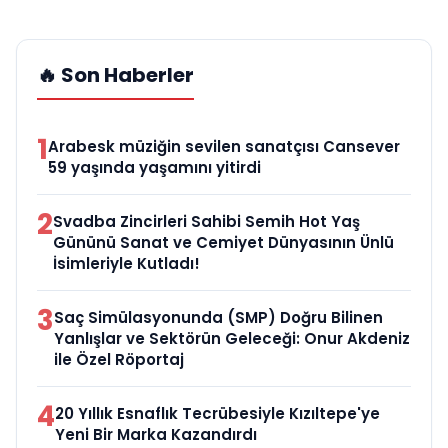
🔥 Son Haberler
1
Arabesk müziğin sevilen sanatçısı Cansever
59 yaşında yaşamını yitirdi
2
Svadba Zincirleri Sahibi Semih Hot Yaş
Gününü Sanat ve Cemiyet Dünyasının Ünlü
İsimleriyle Kutladı!
3
Saç Simülasyonunda (SMP) Doğru Bilinen
Yanlışlar ve Sektörün Geleceği: Onur Akdeniz
ile Özel Röportaj
4
20 Yıllık Esnaflık Tecrübesiyle Kızıltepe'ye
Yeni Bir Marka Kazandırdı