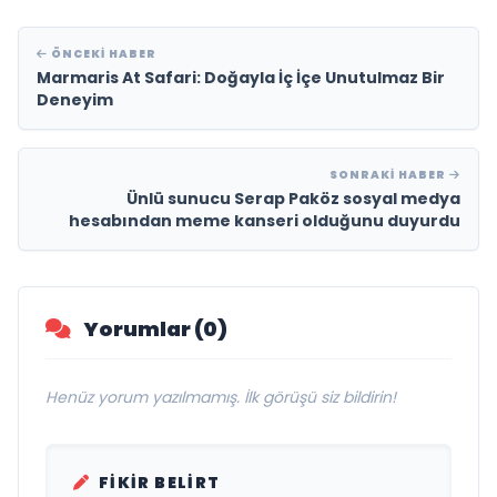
ÖNCEKI HABER
Marmaris At Safari: Doğayla İç İçe Unutulmaz Bir
Deneyim
SONRAKI HABER
Ünlü sunucu Serap Paköz sosyal medya
hesabından meme kanseri olduğunu duyurdu
Yorumlar (0)
Henüz yorum yazılmamış. İlk görüşü siz bildirin!
FIKIR BELIRT