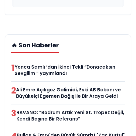
🔥 Son Haberler
1
Yonca Samlı ‘dan İkinci Tekli “Donacaksın
Sevgilim “ yayımlandı
2
Ali Emre Açıkgöz Galimidi, Eski AB Bakanı ve
Büyükelçi Egemen Bağış ile Bir Araya Geldi
3
RAVANO: “Bodrum Artık Yeni St. Tropez Değil,
Kendi Başına Bir Referans”
Bullas & Emry'den Büyük Sürpriz! "Kaç Kurtul"