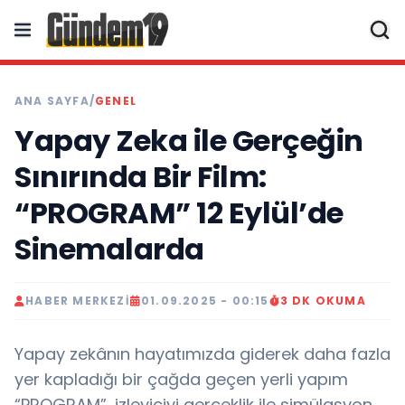
ANA SAYFA
/
GENEL
Yapay Zeka ile Gerçeğin
Sınırında Bir Film:
“PROGRAM” 12 Eylül’de
Sinemalarda
HABER MERKEZI
01.09.2025 - 00:15
3 DK OKUMA
Yapay zekânın hayatımızda giderek daha fazla
yer kapladığı bir çağda geçen yerli yapım
“PROGRAM”, izleyiciyi gerçeklik ile simülasyon