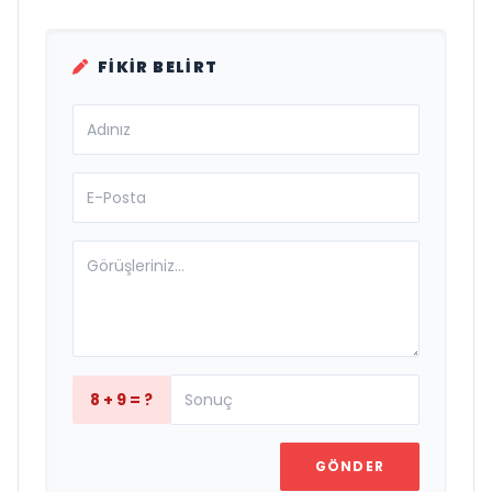
FIKIR BELIRT
8 + 9 = ?
GÖNDER