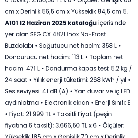
6 taksit): 2.166,50 TL x 6 • Ölçüler: Genişlik 60
cm x Derinlik 56,5 cm x Yükseklik 84,5 cm 5.
A101 12 Haziran 2025 kataloğu
içerisinde
yer alan SEG CX 4821 Inox No-Frost
Buzdolabı • Soğutucu net hacim: 358 L •
Dondurucu net hacim: 113 L • Toplam net
hacim: 471 L • Dondurma kapasitesi: 5.2 kg /
24 saat • Yıllık enerji tüketimi: 268 kWh / yıl •
Ses seviyesi: 41 dB (A) • Yan duvar ve iç LED
aydınlatma • Elektronik ekran • Enerji Sınıfı: E
• Fiyat: 21.999 TL • Taksitli Fiyat (peşin
fiyatına 6 taksit): 3.666,50 TL x 6 • Ölçüler:
Yükseklik 185 cm x Genişlik 70 cm x Derinlik