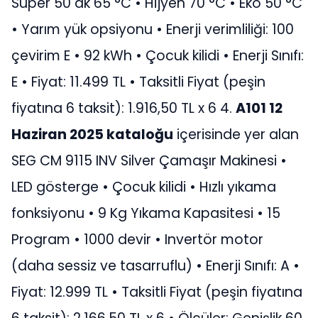
Süper 50 dk 65 °C • Hijyen 70 °C • Eko 50 °C
• Yarım yük opsiyonu • Enerji verimliliği: 100
çevirim E • 92 kWh • Çocuk kilidi • Enerji Sınıfı:
E • Fiyat: 11.499 TL • Taksitli Fiyat (peşin
fiyatına 6 taksit): 1.916,50 TL x 6 4.
A101 12
Haziran 2025 kataloğu
içerisinde yer alan
SEG CM 9115 INV Silver Çamaşır Makinesi •
LED gösterge • Çocuk kilidi • Hızlı yıkama
fonksiyonu • 9 Kg Yıkama Kapasitesi • 15
Program • 1000 devir • Invertör motor
(daha sessiz ve tasarruflu) • Enerji Sınıfı: A •
Fiyat: 12.999 TL • Taksitli Fiyat (peşin fiyatına