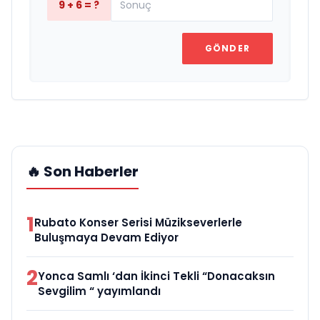
9 + 6 = ?
GÖNDER
🔥 Son Haberler
1
Rubato Konser Serisi Müzikseverlerle
Buluşmaya Devam Ediyor
2
Yonca Samlı ‘dan İkinci Tekli “Donacaksın
Sevgilim “ yayımlandı