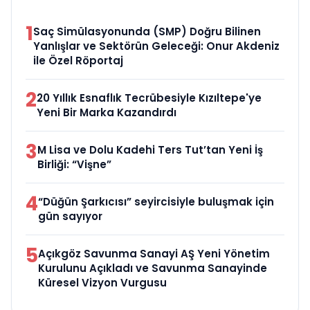
1
Saç Simülasyonunda (SMP) Doğru Bilinen
Yanlışlar ve Sektörün Geleceği: Onur Akdeniz
ile Özel Röportaj
2
20 Yıllık Esnaflık Tecrübesiyle Kızıltepe'ye
Yeni Bir Marka Kazandırdı
3
M Lisa ve Dolu Kadehi Ters Tut’tan Yeni İş
Birliği: “Vişne”
4
“Düğün Şarkıcısı” seyircisiyle buluşmak için
gün sayıyor
5
Açıkgöz Savunma Sanayi AŞ Yeni Yönetim
Kurulunu Açıkladı ve Savunma Sanayinde
Küresel Vizyon Vurgusu